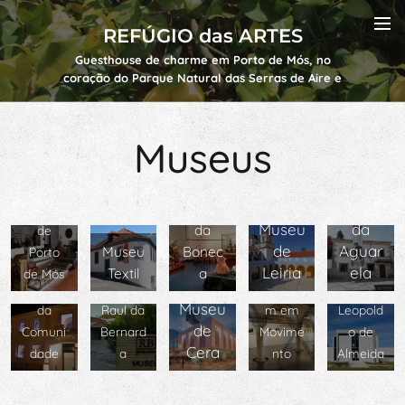
REFÚGIO das ARTES
Guesthouse de charme em Porto de Mós, no
coração do Parque Natural das Serras de Aire e
Candeeiros, perto de Fátima e Batalha.
Museus
Museu
Museu
Museu
Museu
da
da
de
Museu
de
Aguar
Museu
Bonec
Porto
da
Leiria
ela
Textil
a
de Mós
Museu
Museu
Image
Museu
Museu
da
Raul da
m em
Leopold
de
Comuni
Bernard
Movime
o de
Cera
dade
a
nto
Almeida