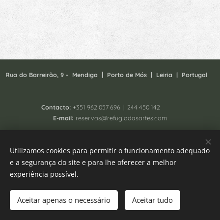
|
Rua do Barreirão, 9 - Mendiga
P
orto de Mós | Leiria | Portugal
Contacto:
+351
962 057 696 | 244 450 142
:
E-mail
reservas@refugiodasartes.com
Todos os direitos reservados 2025 - South Homing Lda
Utilizamos cookies para permitir o funcionamento adequado
Registo N. 41657/AL
e a segurança do site e para lhe oferecer a melhor
Livro de reclamações
Cookies
experiência possível.
Idiomas
Aceitar apenas o necessário
Aceitar tudo
Português
English