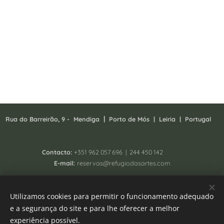
|
Rua do Barreirão, 9 - Mendiga
P
orto de Mós | Leiria | Portugal
Contacto:
+351
962 057 696 | 244 450 142
:
E-mail
reservas@refugiodasartes.com
Todos os direitos reservados 2025 - South Homing Lda
Utilizamos cookies para permitir o funcionamento adequado
Registo N. 41657/AL
e a segurança do site e para lhe oferecer a melhor
Livro de reclamações
Cookies
experiência possível.