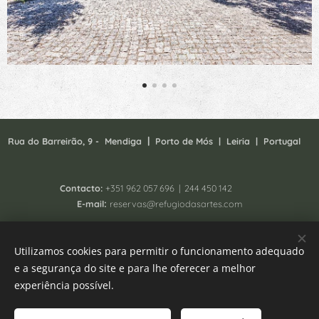
|
Rua do Barreirão, 9 - Mendiga
P
orto de Mós | Leiria | Portugal
Contacto:
+351
962 057 696 | 244 450 142
:
E-mail
reservas@refugiodasartes.com
Todos os direitos reservados 2025 - South Homing Lda
Utilizamos cookies para permitir o funcionamento adequado
Registo N. 41657/AL
e a segurança do site e para lhe oferecer a melhor
Livro de reclamações
Cookies
experiência possível.
Idiomas