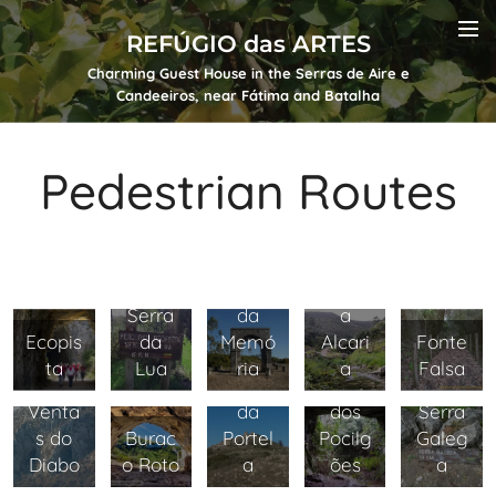
REFÚGIO das ARTES
Charming Guest House in the Serras de Aire e
Candeeiros, near Fátima and Batalha
Pedestrian Routes
Arco
Fórne
Serra
da
a
Ecopis
da
Memó
Alcari
Fonte
ta
Lua
ria
a
Falsa
Lapas
Lapa
Venta
da
dos
Serra
s do
Burac
Portel
Pocilg
Galeg
Diabo
o Roto
a
ões
a