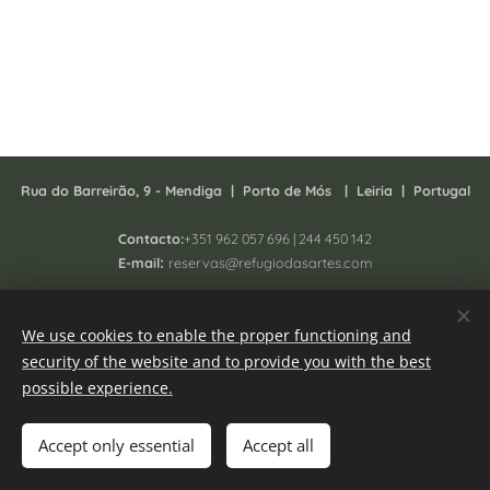
Rua do Barreirão, 9 - Mendiga |
P
orto de Mós | Leiria | Portugal
Contacto:
+351 962 057 696 | 244 450 142
:
E-mail
reservas@refugiodasartes.com
Todos os direitos reservados 2025 - South Homing Lda
We use cookies to enable the proper functioning and
Registo N. 41657/AL
security of the website and to provide you with the best
Online Complaint book
Cookies
possible experience.
Languages
Accept only essential
Accept all
Português
English